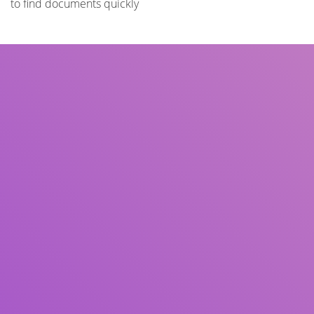
to find documents quickly
Title
Author(s)
Subject(s)
ISBN/ISSN
Collection Type
Location