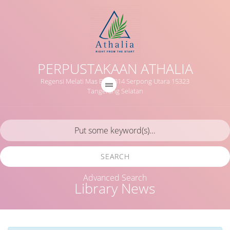
PERPUSTAKAAN ATHALIA
Regensi Melati Mas Blok B14 Serpong Utara 15323
Tangerang Selatan
SEARCH
Advanced Search
Library News